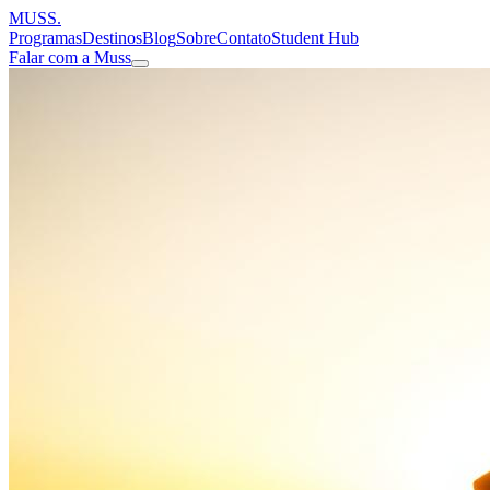
MUSS
.
Programas
Destinos
Blog
Sobre
Contato
Student Hub
Falar com a Muss