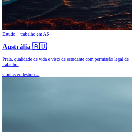
Estudo + trabalho em A$
Austrália
🇦🇺
Praia, qualidade de vida e visto de estudante com permissão legal de
trabalho.
Conhecer destino
→