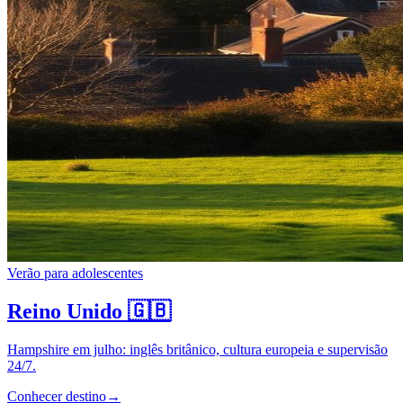
Verão para adolescentes
Reino Unido
🇬🇧
Hampshire em julho: inglês britânico, cultura europeia e supervisão
24/7.
Conhecer destino
→